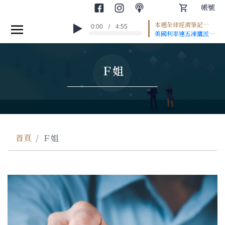
帳號
本週全球經濟筆記
0:00
/
4:55
首頁
#EP2
美國利率連五凍鷹派聲
浪升高 日圓重貶推升
世界金融
通膨壓力 歐洲經濟回
溫聚焦移民與熱浪 *本
Ｆ姐
集為AI朗讀 --
產業趨勢
Hosting provided
by
SoundOn
專家觀點
圖文輕讀
投資小學堂
首頁
Ｆ姐
課程專區