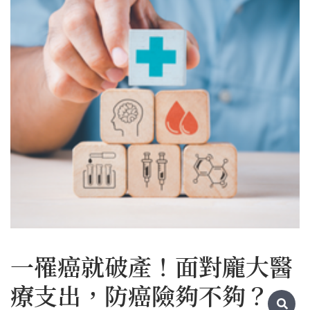
一罹癌就破產！面對龐大醫
療支出，防癌險夠不夠？