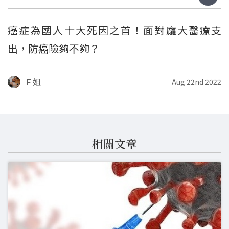
癌症為國人十大死因之首！面對龐大醫療支
出，防癌險夠不夠？
Ｆ姐
Aug 22nd 2022
相關文章