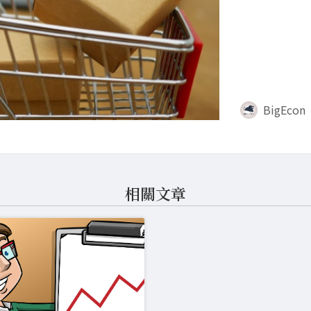
BigEcon
相關文章