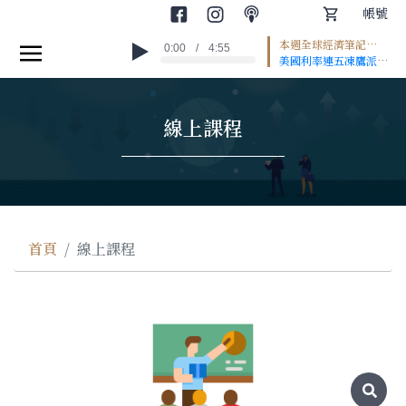
帳號
本週全球經濟筆記
0:00
/
4:55
首頁
#EP2
美國利率連五凍鷹派聲
浪升高 日圓重貶推升
世界金融
通膨壓力 歐洲經濟回
溫聚焦移民與熱浪 *本
線上課程
集為AI朗讀 --
產業趨勢
Hosting provided
by
SoundOn
專家觀點
圖文輕讀
投資小學堂
首頁
線上課程
課程專區