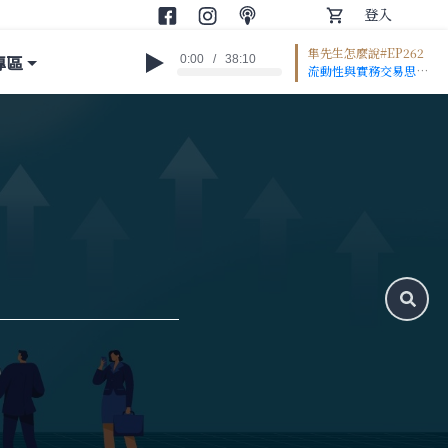
登入
隼先生怎麼說#EP262
專區
0:00
/
38:10
流動性與實務交易思
維: 1:13 歷史最大漲點/
跌點，只要流動性並未
恢復都不算好事 3:36
下週一過大正價差校
正，開盤下跌收斂止穩
是標準且最好劇本
6:25 逢低加碼?真的還
有錢嗎… 持股續抱等
流動性恢復才是最實際
建議 13:25 中大型股/
股期標的看10MA、中
小型股看5MA為判斷
指標 15:47 先解套的
持股反而不要出，買愈
早套愈深愈要先停損
CSP財報與Beat%差
值分析 16:25 先前看
現金流數據，現在目光
要轉向債/CDS即時報
價 22:00 現金流的近