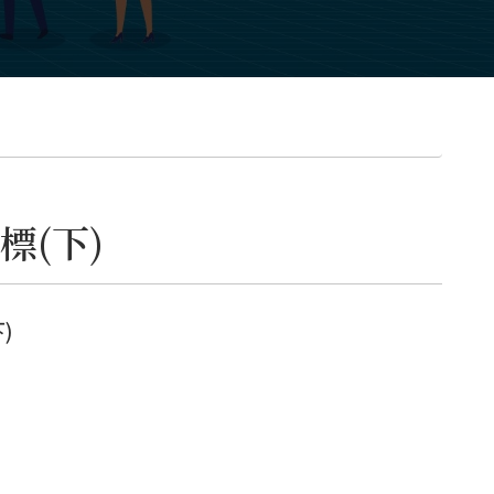
似數據: 雲收入與資本
支出的Beat%差值
24:12 四大CSP的
Beat%計算與舉例
28:10 我最看好
Google的理由1: TPU
v9加速成長，逼近
NVIDIA!? 30:12 理由
2: LLM內捲(X)，相信
Google有其他全新AI
架構壓箱寶 33:48 資
料庫的豐富度，舊時代
標(下)
且未經AI染指的資料
是稀缺的 35:43 小結
相關文章與連結:
BIGECON | 站在巨人
的肩膀上看經濟
--
)
Hosting provided
by
SoundOn