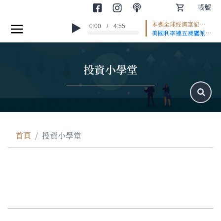
帳號
本週全球經濟筆記
0:00
/
4:55
首頁
#EP2
美國利率連五凍鷹派聲
浪升高 日圓重貶推升
世界金融
通膨壓力 歐洲經濟回
溫聚焦移民與熱浪 *本
投資小學堂
集為AI朗讀 --
產業趨勢
Hosting provided
by
SoundOn
專家觀點
圖文輕讀
投資小學堂
首頁
投資小學堂
課程專區