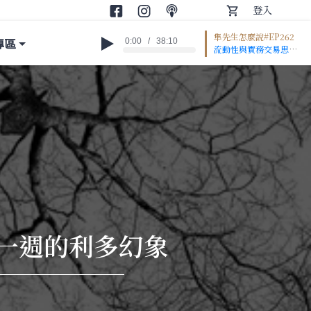
登入
隼先生怎麼說#EP262
專區
0:00
/
38:10
流動性與實務交易思
維: 1:13 歷史最大漲點/
跌點，只要流動性並未
恢復都不算好事 3:36
下週一過大正價差校
正，開盤下跌收斂止穩
是標準且最好劇本
6:25 逢低加碼?真的還
有錢嗎… 持股續抱等
流動性恢復才是最實際
建議 13:25 中大型股/
股期標的看10MA、中
小型股看5MA為判斷
指標 15:47 先解套的
持股反而不要出，買愈
第一週的利多幻象
早套愈深愈要先停損
CSP財報與Beat%差
值分析 16:25 先前看
現金流數據，現在目光
要轉向債/CDS即時報
價 22:00 現金流的近