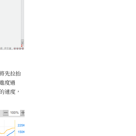
將先拉抬
進度過
的速度，