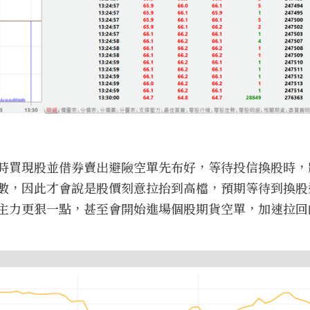
時買現股並借券賣出避險空單先布好，等待投信換股時，
數，因此才會說是股價刻意拉抬到高檔，預期等待到換股
主力更狠一點，甚至會開始進場個股期貨空單，加速拉回