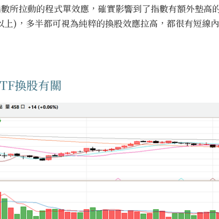
融指數所拉動的程式單效應，確實影響到了指數有額外墊高
1500以上)，多半都可視為純粹的換股效應拉高，都很有短線
TF換股有關