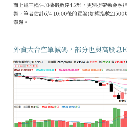
而上述三檔佔加權指數達4.2%，更別提帶動金
響，筆者估計6/4 10:00後的買盤(加權指數2
奉還。
外資大台空單減碼，部分也與高股息E