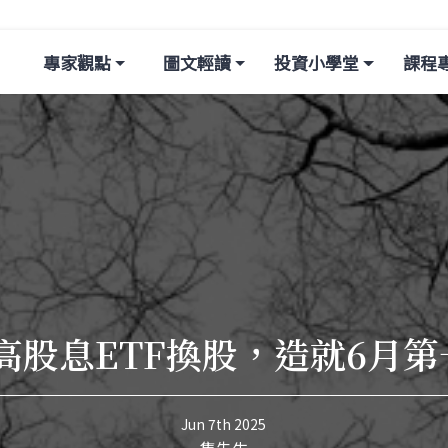
專家觀點
圖文輕讀
投資小學堂
課程
高股息ETF換股，造就6月
Jun 7th 2025