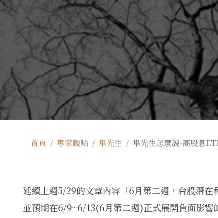
首頁
專家觀點
隼先生
隼先生怎麼說-高股息E
延續上週5/29的文章內容「6月第二週，台股潛
並預期在6/9~6/13(6月第二週)正式展開負