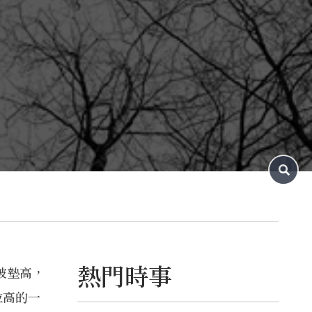
似數據: 雲收入與資本
支出的Beat%差值
24:12 四大CSP的
Beat%計算與舉例
28:10 我最看好
Google的理由1: TPU
v9加速成長，逼近
NVIDIA!? 30:12 理由
2: LLM內捲(X)，相信
Google有其他全新AI
架構壓箱寶 33:48 資
料庫的豐富度，舊時代
且未經AI染指的資料
是稀缺的 35:43 小結
相關文章與連結:
BIGECON | 站在巨人
的肩膀上看經濟
--
Hosting provided
by
SoundOn
熱門時事
被墊高，
拉高的一