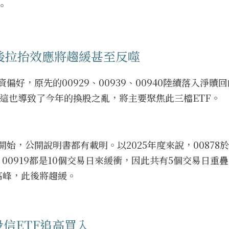
。
/5後拉抬效應將趨緩甚至反噬
好，原先的00929、00939、00940陸續落入淨贖
19，這也導致了今年的換股之亂，將主要聚焦此三檔ETF。
，公開說明書都有載明。以2025年度來說，00878於5
0878、00919都是10個交易日來緩衝，因此共有5個交易日重
高峰，此後將趨緩。
信ETF追高買入