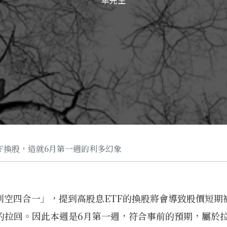
隼先生
TF換股，造就6月第一週的利多幻象
在利空四合一」，提到高股息ETF的換股將會導致股價短期
面影響的拉回。因此本週是6月第一週，符合事前的預期，屬於