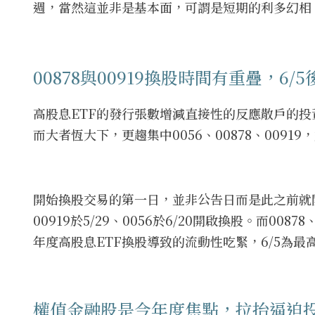
週，當然這並非是基本面，可謂是短期的利多幻相
00878與00919換股時間有重疊，6
高股息ETF的發行張數增減直接性的反應散戶的投資偏
而大者恆大下，更趨集中0056、00878、009
開始換股交易的第一日，並非公告日而是此之前就開始
00919於5/29、0056於6/20開啟換股。而0
年度高股息ETF換股導致的流動性吃緊，6/5為最
權值金融股是今年度焦點，拉抬逼迫投