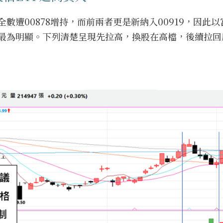
遭00878增持，而前兩者更是新納入00919，因此以
最為明顯。下列清楚呈現先拉高，換股在高檔，後續拉回