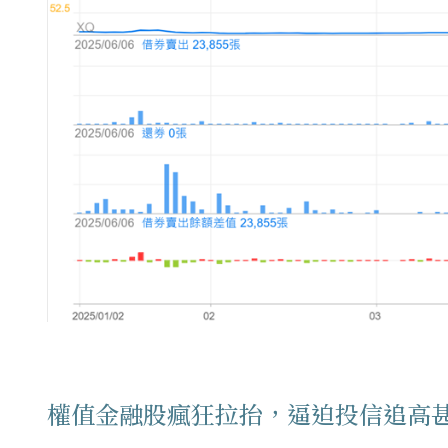
權值金融股瘋狂拉抬，逼迫投信追高