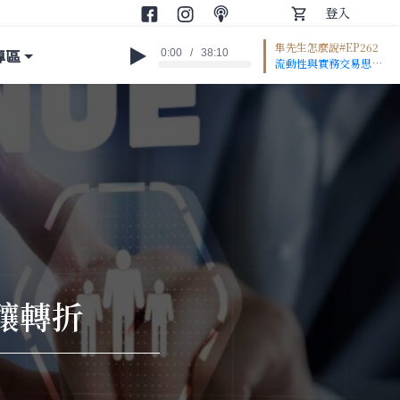
登入
隼先生怎麼說#EP262
專區
0:00
/
38:10
流動性與實務交易思
維: 1:13 歷史最大漲點/
跌點，只要流動性並未
恢復都不算好事 3:36
下週一過大正價差校
正，開盤下跌收斂止穩
是標準且最好劇本
6:25 逢低加碼?真的還
有錢嗎… 持股續抱等
流動性恢復才是最實際
建議 13:25 中大型股/
股期標的看10MA、中
小型股看5MA為判斷
指標 15:47 先解套的
持股反而不要出，買愈
釀轉折
早套愈深愈要先停損
CSP財報與Beat%差
值分析 16:25 先前看
現金流數據，現在目光
要轉向債/CDS即時報
價 22:00 現金流的近