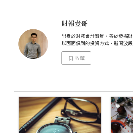
財報壹哥
出身於財務會計背景，善於發掘財
以面面俱到的投資方式，避開波段
收藏