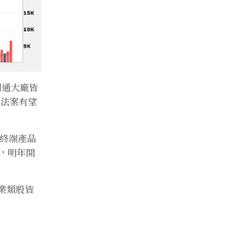
網通大廠皆
D法案有望
動終端產品
，明年開
業類股皆