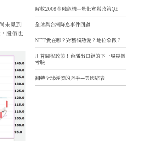
解救2008金融危機—量化寬鬆政策QE
尚未見到
全球與台灣降息事件回顧
段，股價也
NFT貴在哪？對藝術熱愛？地位象徵？
川普關稅政策！台灣出口鏈的下一場震撼
考驗
翻轉全球經濟的兇手—美國縮表