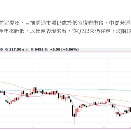
前述提及，目前網通市場仍處於低谷復甦階段，中磊營運
下今年來新低，以營運表現來看，從Q2以來仍在走下坡階