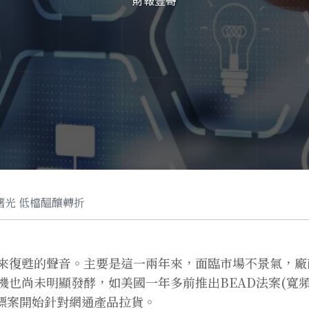
財報壹哥
曙光 低檔醞釀轉折
來復甦的聲音。主要是這一兩年來，面臨市場不景氣，廠
也尚未明顯發酵，如美國一年多前推出BEAD法案(寬頻
標案開始針對網通產品拉貨。