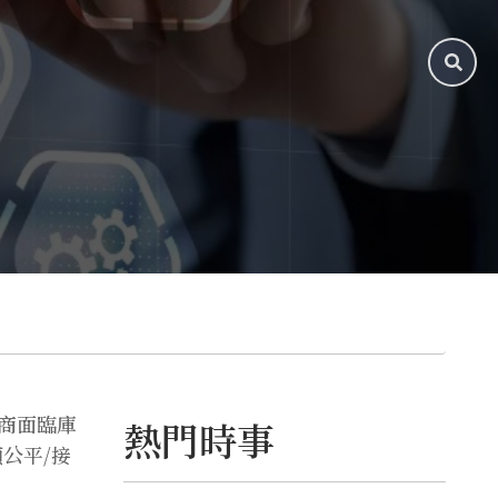
似數據: 雲收入與資本
支出的Beat%差值
24:12 四大CSP的
Beat%計算與舉例
28:10 我最看好
Google的理由1: TPU
v9加速成長，逼近
NVIDIA!? 30:12 理由
2: LLM內捲(X)，相信
Google有其他全新AI
架構壓箱寶 33:48 資
料庫的豐富度，舊時代
且未經AI染指的資料
是稀缺的 35:43 小結
相關文章與連結:
BIGECON | 站在巨人
的肩膀上看經濟
--
Hosting provided
by
SoundOn
商面臨庫
熱門時事
公平/接