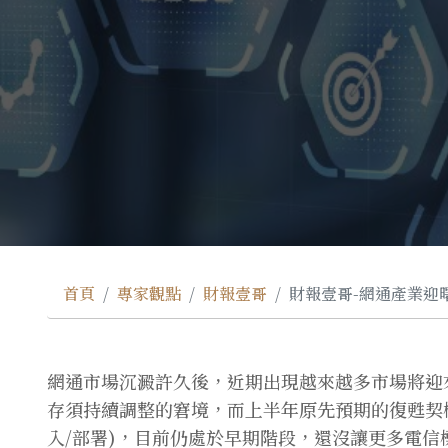
首頁
專家觀點
財報壹哥
財報壹哥-網通產業迎
網通市場沉澱許久後，近期出現越來越多市場將迎
存須持續調整的窘境，而上半年原先預期的復甦契機
入/部署)，目前仍處於早期階段，還沒讓更多電信