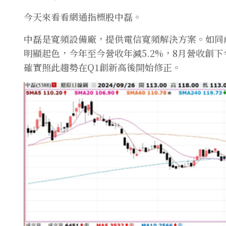
今天來看看網通指標股中磊。
中磊是寬頻設備廠，提供電信寬頻解決方案。如同
明顯起色，今年至今營收年減5.2%，8月營收創
確實照此趨勢在Q1創新高後開始修正。