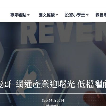
專家觀點
圖文輕讀
投資小學堂
課程
壹哥-網通產業迎曙光 低檔醞
Sep 26th 2024