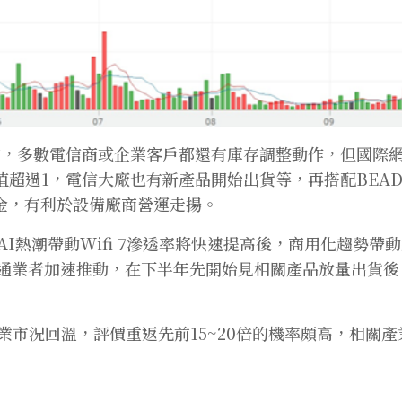
守，多數電信商或企業客戶都還有庫存調整動作，但國際
值超過1，電信大廠也有新產品開始出貨等，再搭配BEA
金，有利於設備廠商營運走揚。
AI熱潮帶動Wifi 7滲透率將快速提高後，商用化趨勢帶
通業者加速推動，在下半年先開始見相關產品放量出貨後
業市況回溫，評價重返先前15~20倍的機率頗高，相關產