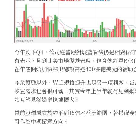
今年剩下Q4，公司經營層對展望看法仍是相對保
有表示，見到北美市場復甦表現，包含像訂單B/B
在年底開始加快釋出總額高達400多億美元的補助
產業復甦以外，Wifi規格提升也是另一項利多，當
換置需求也會很可觀；其實今年上半年就有見到網
始有望見滲透率快速擴大。
當前股價成交於約不到15倍本益比範圍，若搭配產
可作為中期留意方向。